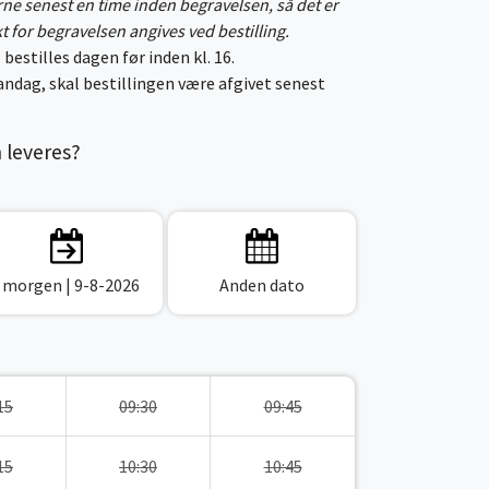
erne senest en time inden begravelsen, så det er
kt for begravelsen angives ved bestilling.
 bestilles dagen før inden kl. 16.
ndag, skal bestillingen være afgivet senest
n leveres?
I morgen
| 9-8-2026
Anden dato
15
09:30
09:45
15
10:30
10:45