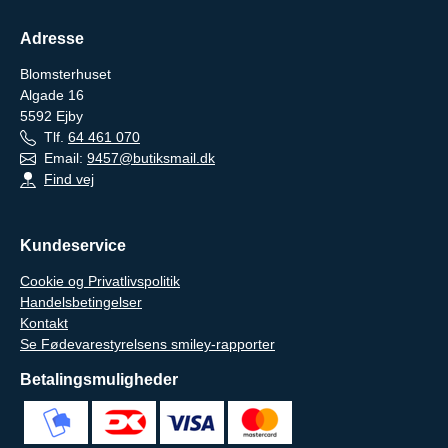
Adresse
Blomsterhuset
Algade 16
5592
Ejby
Tlf.
64 461 070
Email:
9457@butiksmail.dk
Find vej
Kundeservice
Cookie og Privatlivspolitik
Handelsbetingelser
Kontakt
Se Fødevarestyrelsens smiley-rapporter
Betalingsmuligheder