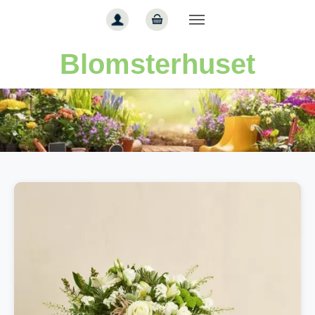
Gå til hoved-indhold
Blomsterhuset